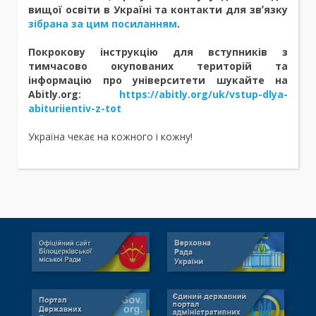
вищої освіти в Україні та контакти для звʼязку
зібрана за цим посиланням
.
Покрокову інструкцію для вступників з
тимчасово окупованих територій та
інформацію про університети шукайте на
Abitly.org:
https://abitly.org/uk/vstup-dlya-
abituriientiv-z-tot
Україна чекає на кожного і кожну!