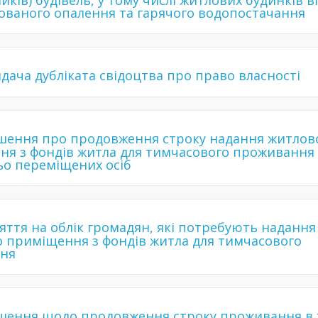
ників) будівель, у тому числі житлових будинків 
ованого опалення та гарячого водопостачання
дача дубліката свідоцтва про право власності
шення про продовження строку надання житлов
я з фондів житла для тимчасового проживання
о переміщених осіб
яття на облік громадян, які потребують надання
 приміщення з фондів житла для тимчасового
ня
шення щодо продовження строку проживання в