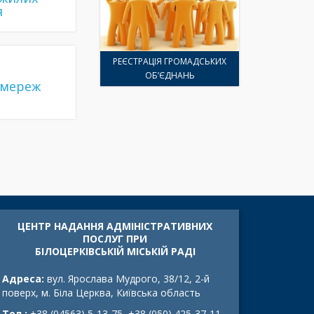
я
РЕЄСТРАЦІЯ ГРОМАДСЬКИХ
ОБ’ЄДНАНЬ
 мереж
ЦЕНТР НАДАННЯ АДМІНІСТРАТИВНИХ
ПОСЛУГ ПРИ
БІЛОЦЕРКІВСЬКІЙ МІСЬКІЙ РАДІ
Адреса:
вул. Ярослава Мудрого, 38/12, 2-й
поверх, м. Біла Церква, Київська область
Тел.:
+38 (04563) 5-13-75, +38 (050) 425-37-11