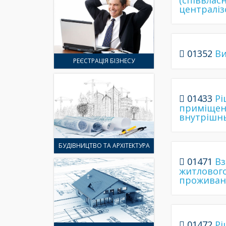
(співвлас
централіз
01352
Ви
РЕЄСТРАЦІЯ БІЗНЕСУ
01433
Рі
приміщенн
внутрішнь
БУДІВНИЦТВО ТА АРХІТЕКТУРА
01471
Вз
житлового
проживан
01472
Рі