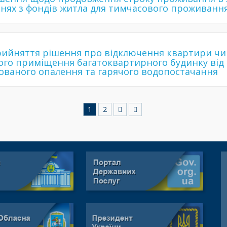
ях з фондів житла для тимчасового проживанн
ийняття рішення про відключення квартири чи
го приміщення багатоквартирного будинку від
ованого опалення та гарячого водопостачання
1
2