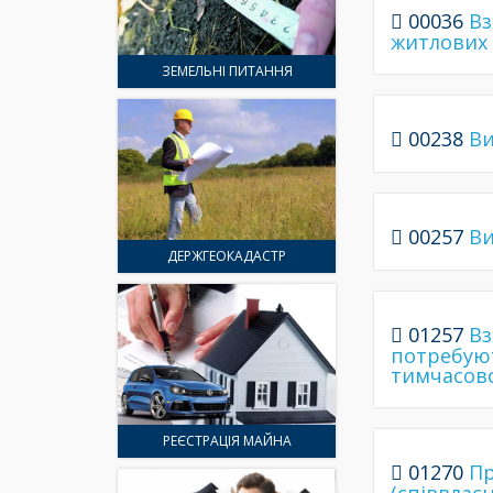
00036
Вз
житлових
ЗЕМЕЛЬНІ ПИТАННЯ
00238
Ви
00257
Ви
ДЕРЖГЕОКАДАСТР
01257
Вз
потребуют
тимчасов
РЕЄСТРАЦІЯ МАЙНА
01270
Пр