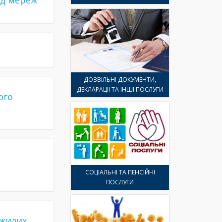
від мереж
ДОЗВІЛЬНІ ДОКУМЕНТИ,
ДЕКЛАРАЦІЇ ТА ІНШІ ПОСЛУГИ
ого
СОЦІАЛЬНІ ТА ПЕНСІЙНІ
ПОСЛУГИ
 жилих